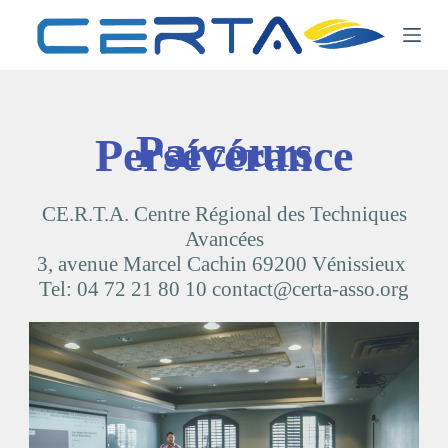
P
a
s
s
e
r
a
Parcours
Persévérance
u
c
o
n
CE.R.T.A. Centre Régional des Techniques
t
e
Avancées
n
3, avenue Marcel Cachin 69200 Vénissieux
u
Tel: 04 72 21 80 10 contact@certa-asso.org