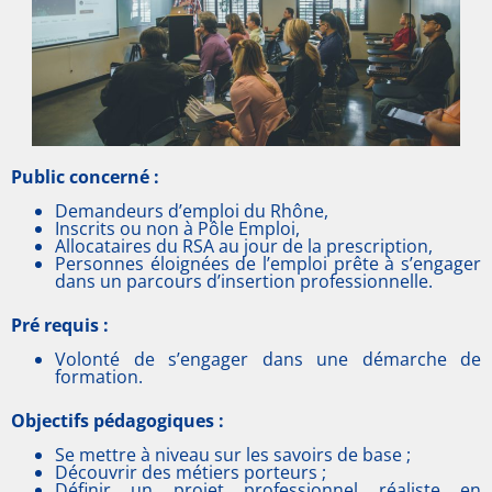
Public concerné :
Demandeurs d’emploi du Rhône,
Inscrits ou non à Pôle Emploi,
Allocataires du RSA au jour de la prescription,
Personnes éloignées de l’emploi prête à s’engager
dans un parcours d’insertion professionnelle.
Pré requis :
Volonté de s’engager dans une démarche de
formation.
Objectifs pédagogiques :
Se mettre à niveau sur les savoirs de base ;
Découvrir des métiers porteurs ;
Définir un projet professionnel réaliste en