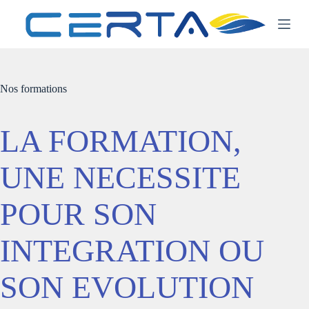
P
a
s
s
e
r
a
Nos formations
u
c
o
LA FORMATION,
n
t
e
UNE NECESSITE
n
u
POUR SON
INTEGRATION OU
SON EVOLUTION