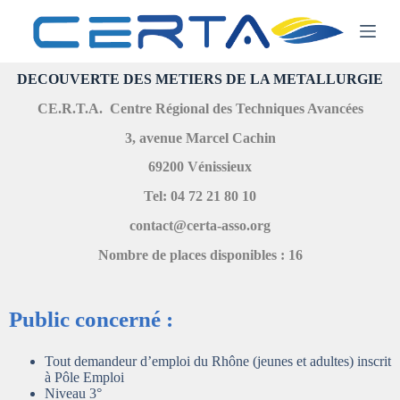
P
a
s
s
DECOUVERTE DES METIERS DE LA METALLURGIE
e
r
CE.R.T.A. Centre Régional des Techniques Avancées
a
u
3, avenue Marcel Cachin
c
o
69200 Vénissieux
n
t
Tel: 04 72 21 80 10
e
contact@certa-asso.org
n
u
Nombre de places disponibles : 16
Public concerné :
Tout demandeur d’emploi du Rhône (jeunes et adultes) inscrit
à Pôle Emploi
Niveau 3°