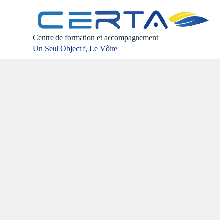
P
a
s
s
Centre de formation et accompagnement
e
Un Seul Objectif, Le Vôtre
r
a
u
c
o
n
t
e
n
u