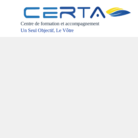
P
a
s
s
Centre de formation et accompagnement
e
Un Seul Objectif, Le Vôtre
r
a
u
c
o
n
t
e
n
u