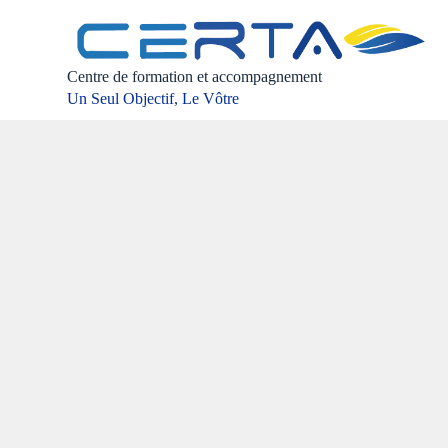
P
a
s
s
Centre de formation et accompagnement
e
Un Seul Objectif, Le Vôtre
r
a
u
c
o
n
t
e
n
u