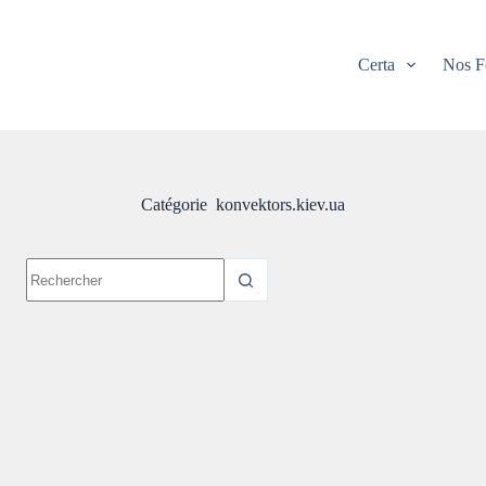
Certa
Nos F
Catégorie
konvektors.kiev.ua