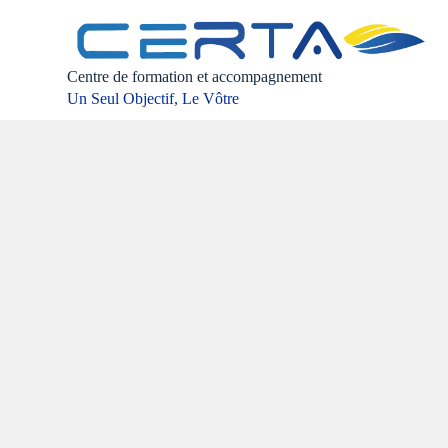
P
a
s
s
Centre de formation et accompagnement
e
Un Seul Objectif, Le Vôtre
r
a
u
c
o
n
t
e
n
u