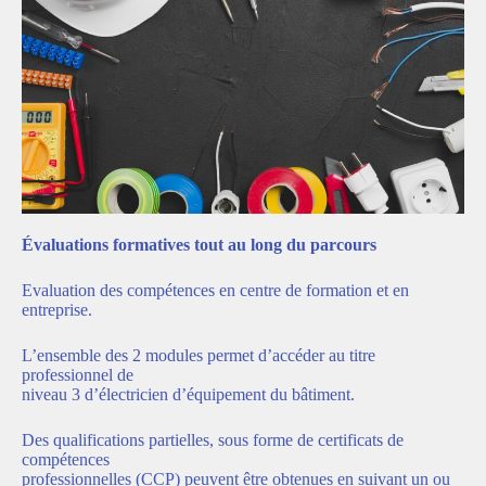
Évaluations formatives tout au long du parcours
Evaluation des compétences en centre de formation et en
entreprise.
L’ensemble des 2 modules permet d’accéder au titre
professionnel de
niveau 3 d’électricien d’équipement du bâtiment.
Des qualifications partielles, sous forme de certificats de
compétences
professionnelles (CCP) peuvent être obtenues en suivant un ou